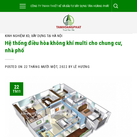
Skip
CÔNG TY TNHH THIẾT KẾ VÀ ĐẦU TƯ XÂY DỰNG TÂN HOÀNG PHÁT
to
content
KINH NGHIỆM XD
,
XÂY DỰNG TẠI HÀ NỘI
Hệ thống điều hòa không khí multi cho chung cư,
nhà phố
POSTED ON
22 THÁNG MƯỜI MỘT, 2022
BY
LÊ HƯƠNG
22
Th11