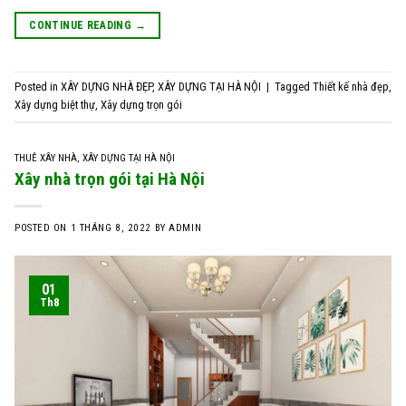
CONTINUE READING
→
Posted in
XÂY DỰNG NHÀ ĐẸP
,
XÂY DỰNG TẠI HÀ NỘI
|
Tagged
Thiết kế nhà đẹp
,
Xây dựng biệt thự
,
Xây dựng trọn gói
THUÊ XÂY NHÀ
,
XÂY DỰNG TẠI HÀ NỘI
Xây nhà trọn gói tại Hà Nội
POSTED ON
1 THÁNG 8, 2022
BY
ADMIN
01
Th8