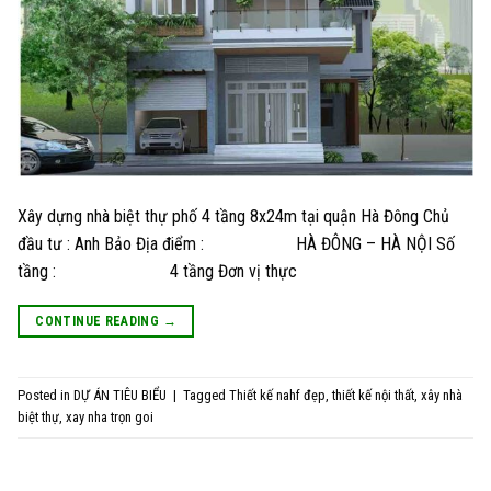
Xây dựng nhà biệt thự phố 4 tầng 8x24m tại quận Hà Đông Chủ
đầu tư : Anh Bảo Địa điểm : HÀ ĐÔNG – HÀ NỘI Số
tầng : 4 tầng Đơn vị thực
CONTINUE READING
→
Posted in
DỰ ÁN TIÊU BIỂU
|
Tagged
Thiết kế nahf đẹp
,
thiết kế nội thất
,
xây nhà
biệt thự
,
xay nha trọn goi