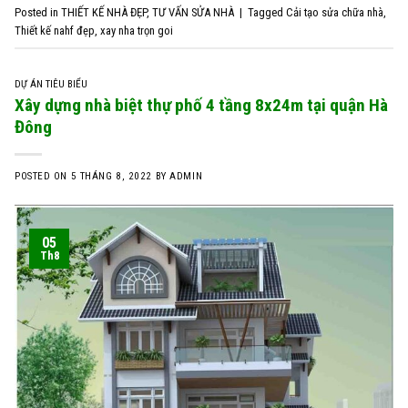
Posted in
THIẾT KẾ NHÀ ĐẸP
,
TƯ VẤN SỬA NHÀ
|
Tagged
Cải tạo sửa chữa nhà
,
Thiết kế nahf đẹp
,
xay nha trọn goi
DỰ ÁN TIÊU BIỂU
Xây dựng nhà biệt thự phố 4 tầng 8x24m tại quận Hà
Đông
POSTED ON
5 THÁNG 8, 2022
BY
ADMIN
05
Th8