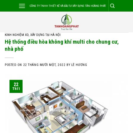
Skip
CÔNG TY TNHH THIẾT KẾ VÀ ĐẦU TƯ XÂY DỰNG TÂN HOÀNG PHÁT
to
content
KINH NGHIỆM XD
,
XÂY DỰNG TẠI HÀ NỘI
Hệ thống điều hòa không khí multi cho chung cư,
nhà phố
POSTED ON
22 THÁNG MƯỜI MỘT, 2022
BY
LÊ HƯƠNG
22
Th11