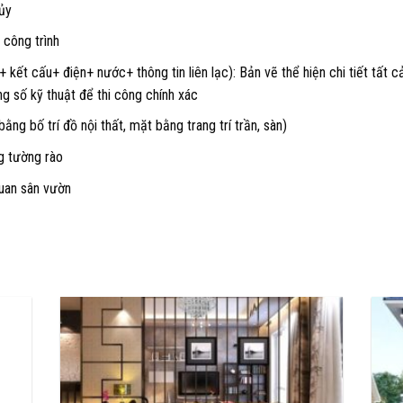
ủy
 công trình
c+ kết cấu+ điện+ nước+ thông tin liên lạc): Bản vẽ thể hiện chi tiết tất
ng số kỹ thuật để thi công chính xác
ng bố trí đồ nội thất, mặt bằng trang trí trần, sàn)
ng tường rào
quan sân vườn
ẾT KẾ VÀ ĐẦU TƯ XÂY DỰNG TÂN HOÀNG PHÁT