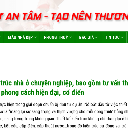
MẪU NHÀ ĐẸP
PHONG THUỶ
BÁO GIÁ
TIN TỨC
 trúc nhà ở chuyên nghiệp, bao gồm tư vấn thi
 phong cách hiện đại, cổ điển
hực hiện trong giai đoạn chuẩn bị đầu tư dự án. Nó bắt đầu từ việc thiết
ư là “mang lại sự sang trọng và thịnh vượng cho mỗi công trình” bằng n
c, sang trọng trong không gian. Thiết kế kiến trúc không chỉ dừng lại ở
c, kết cấu, cấp điện, cấp thoát nước…trong đó kiến trúc sư đóng vai trò