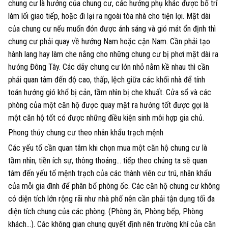
chung cư là hướng của chung cư, các hướng phụ khác được bố trí
làm lối giao tiếp, hoặc đi lại ra ngoài tòa nhà cho tiện lợi. Mặt dài
của chung cư nếu muốn đón được ánh sáng và gió mát ổn định thì
chung cư phải quay về hướng Nam hoặc cận Nam. Cần phải tạo
hành lang hay làm che nắng cho những chung cư bị phơi mặt dài ra
hướng Đông Tây. Các dãy chung cư lớn nhỏ nằm kề nhau thì cần
phải quan tâm đến độ cao, thấp, lệch giữa các khối nhà để tính
toán hướng gió khổ bị cản, tầm nhìn bị che khuất. Cửa sổ và các
phòng của một căn hộ được quay mặt ra hướng tốt được gọi là
một căn hộ tốt có được những điều kiện sinh môi hợp gia chủ.
Phong thủy chung cư theo nhân khẩu trạch mệnh
Các yếu tố cần quan tâm khi chọn mua một căn hộ chung cư là
tầm nhìn, tiền ích sự, thông thoáng… tiếp theo chúng ta sẽ quan
tâm đến yếu tố mệnh trạch của các thành viên cư trú, nhân khẩu
của mỗi gia đình để phân bổ phòng ốc. Các căn hộ chung cư không
có diện tích lớn rộng rãi như nhà phố nên cần phải tận dụng tối đa
diện tích chung của các phòng. (Phòng ăn, Phòng bếp, Phòng
khách…). Các không gian chung quyết định nên trường khí của căn