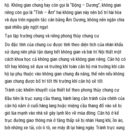
hộ. Không gian chung hay còn gọi là “Động – Dương”, không gian
riêng còn gọi là “Tĩnh – Âm” hai không gian này nên bố trí hài hòa
và dựa trên nguyên tắc cân bằng Âm Dương, không nên ngăn chia
quá nhiều gây ngột ngạt.
Tạo lập trường chung và riêng phong thủy chung cư
Do đặc tính của chung cư được tính theo diện tích của nhân khẩu
sử dụng nên phải tận dung hết không gian và bài trí Nội thất một
cách khoa học cả không gian chung và không gian riêng. Căn hộ có
tốt hay không sẽ dựa và trường khí toàn căn hộ mà trường khí căn
hộ lại phụ thuộc vào không gian chung đa năng, thế nên nếu không
gian chung được bố trí tốt thì trường khí căn hộ sẽ tốt.
Tránh các khiếm khuyết của thiết kế theo phong thủy chung cư
Đầu tiên là trục xung cầu thang, hành lang cần tránh cửa chính của
căn hộ nằm ở cuối hàng lang hoặc miệng cầu thang đổ vào sẽ bị
gió lùa mạnh vào nhà sẽ gây lạnh lẽo về mùa đông. Căn hộ ở kế
trục đường giao thông mà ở tầng thấp sẽ bị nhân Hung khí, ồn ào,
bởi những xe tải, còi ô tô, xe máy đi lại hàng ngày. Tránh trực xung