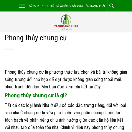
Skip
CÔNG TY TNHH THIẾT KẾ VÀ ĐẦU TƯ XÂY DỰNG TÂN HOÀNG PHÁT
to
content
Phong thủy chung cư
Phong thủy chung cư là phương thức lựa chọn và bài trí không gian
sống tương đối nhỏ hẹp để đạt được không gian sống thoải mái,
phúc trạch dồi dào. Mời bạn đọc xem chi tiết tại đây:
Phong thủy chung cư là gì?
Tất cả các loại hình Nhà ở đều có các đặc trưng riêng, đối với loại
hình nhà ở chung cư là vừa phụ thuộc vào phần chung nhưng lại
tách bạch về phần riêng chịu ảnh hưởng giữa các căn hộ liên kết
với nhau tạo của toàn tòa nhà. Chính vì điều này phong thủy chung