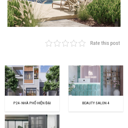
Rate this post
Q15- CẢNH QUAN - CÔNG TY TNHH THIẾT KẾ VÀ ĐẦU TƯ XÂY DỰNG TÂN
HOÀNG PHÁT
P24- NHÀ PHỐ HIỆN ĐẠI
BEAUTY SALON 4