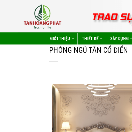
Skip
to
content
GIỚI THIỆU
THIẾT KẾ
XÂY DỰNG
PHÒNG NGỦ TÂN CỔ ĐIỂN