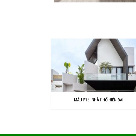
PHÒNG NGỦ TÂN CỔ ĐIỂN - CÔNG TY TNHH THIẾ
MẪU P13- NHÀ PHỐ HIỆN ĐẠI