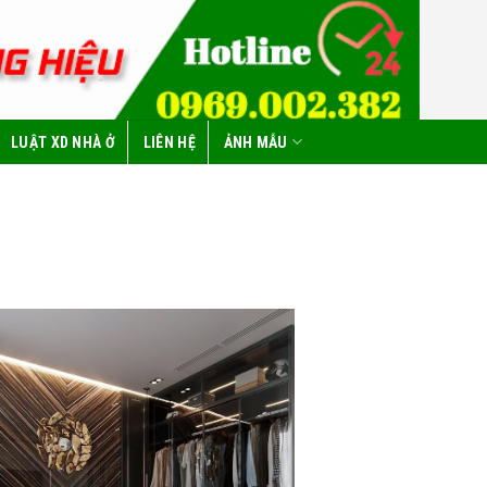
LUẬT XD NHÀ Ở
LIÊN HỆ
ẢNH MẪU