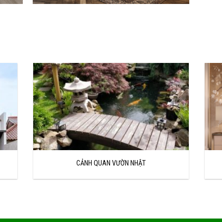
T KẾ VÀ ĐẦU TƯ XÂY DỰNG TÂN HOÀNG PHÁT
CẢNH QUAN VƯỜN NHẬT