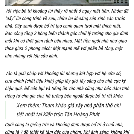
Với việc bố trí khoảng lùi thấy rõ nhất ở ngay mặt tiền. Nhóm đã
“đẩy” lùi công trình về sau, chừa lại khoảng sân xinh xắn trước
nhà. Cây xanh được bố trí tạo cảnh quan tươi mát thích mắt.
Ban công tầng 2 bỗng biến thành góc chill lý tưởng cho gia đình
mỗi khi có thời gian rảnh bên nhau. Mặt tiền ngôi nhà như giao
thoa giữa 2 phong cách: Một mạnh mẽ với phần bê tông, một
nhẹ nhàng với lớp cửa kính.
Vẫn là giải pháp với khoảng lùi nhưng kết hợp với hệ cửa sổ,
cửa chính (chất liệu kính) giúp lấy gió, lấy sáng cho nhà cực kỳ
hiệu quả. Để cản bụi và tiếng ồn vào nhà cũng như bảo đảm tính
riêng tư cho gia chủ, hệ tường bên ngoài được bố trí rất khéo.
Xem thêm: Tham khảo
giá xây nhà phần thô
chi
tiết nhất tại Kiến trúc Tân Hoàng Phát
Cuối cùng là giếng trời và khoảng đệm được bố trí ở cuối nhà,
cũng là ý đồ thiết kế tâm đắc của nhóm. Khi ánh sáng, không khí