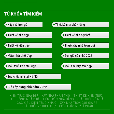
TỪ KHÓA TÌM KIẾM
Xây nhà trọn gói
Thiết kế nhà phố 4 tầng
Thiết kế nhà đẹp
Thiết kế nhà nội thất
Thuê xây nhà trọn gói
Thiết kế kiến trúc
Mẫu nhà phố đẹp
Đơn giá sửa nhà 2022
Mẫu thiết kế hotel đẹp
Mẫu nhà biệt thự đẹp
Sửa chữa nhà tại Hà Nội
Giá xây dựng nhà năm 2022
KIẾN TRÚC NHÀ ĐẸP
XÂY NHÀ PHẦN THÔ
THIẾT KẾ KIẾN TRÚC
THI CÔNG NHÀ PHỐ
KIẾN TRÚC NHÀ HÀNG
GIÁ THIẾT KẾ NHÀ
CÁC KIỂU KIẾN TRÚC NHÀ Ở
XÂY NHÀ TRỌN GÓI GIÁ RẺ
GIÁ THIẾT KẾ BIỆT THỰ
KIẾN TRÚC NHÀ Á CHÂU