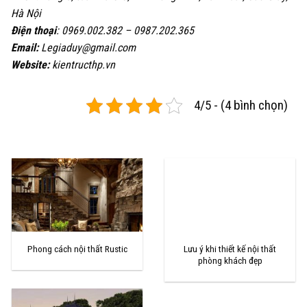
Hà Nội
Điện thoại
: 0969.002.382 – 0987.202.365
Email:
Legiaduy@gmail.com
Website:
kientructhp.vn
4/5 - (4 bình chọn)
Ngôi nhà quanh năm mát mẻ - CÔNG TY TNHH THIẾT KẾ VÀ ĐẦU TƯ XÂY
DỰNG TÂN HOÀNG PHÁT
Lưu ý khi thiết kế nội thất
Phong cách nội thất Rustic
phòng khách đẹp