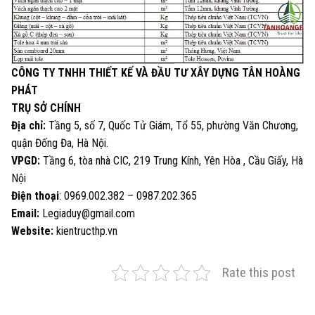
CÔNG TY TNHH THIẾT KẾ VÀ ĐẦU TƯ XÂY DỰNG TÂN HOÀNG
PHÁT
TRỤ SỞ CHÍNH
Địa chỉ:
Tầng 5, số 7, Quốc Tử Giám, Tổ 55, phường Văn Chương,
quận Đống Đa, Hà Nội.
VPGD:
Tầng 6, tòa nhà CIC, 219 Trung Kính, Yên Hòa , Cầu Giấy, Hà
Nội
Điện thoại
: 0969.002.382 – 0987.202.365
Email:
Legiaduy@gmail.com
Website:
kientructhp.vn
Rate this post
Chi phí xây nhà tiền chế 100m2 - CÔNG TY TNHH THIẾT KẾ VÀ ĐẦU TƯ XÂY
DỰNG TÂN HOÀNG PHÁT