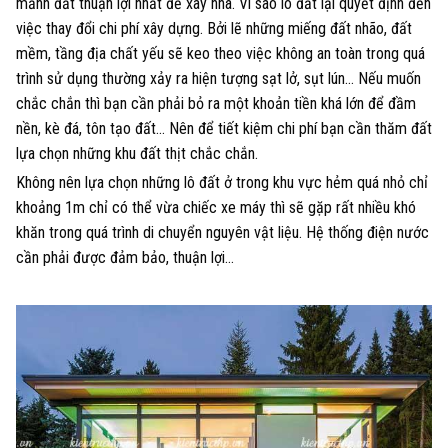
mảnh đất thuận lợi nhất để xây nhà. Vì sao lô đất lại quyết định đến
việc thay đổi chi phí xây dựng. Bởi lẽ những miếng đất nhão, đất
mềm, tầng địa chất yếu sẽ keo theo việc không an toàn trong quá
trình sử dụng thường xảy ra hiện tượng sạt lở, sụt lún… Nếu muốn
chắc chắn thì bạn cần phải bỏ ra một khoản tiền khá lớn để đầm
nền, kè đá, tôn tạo đất… Nên để tiết kiệm chi phí bạn cần thăm đất
lựa chọn những khu đất thịt chắc chắn.
Không nên lựa chọn những lô đất ở trong khu vực hẻm quá nhỏ chỉ
khoảng 1m chỉ có thể vừa chiếc xe máy thì sẽ gặp rất nhiều khó
khăn trong quá trình di chuyển nguyên vật liệu. Hệ thống điện nước
cần phải được đảm bảo, thuận lợi…