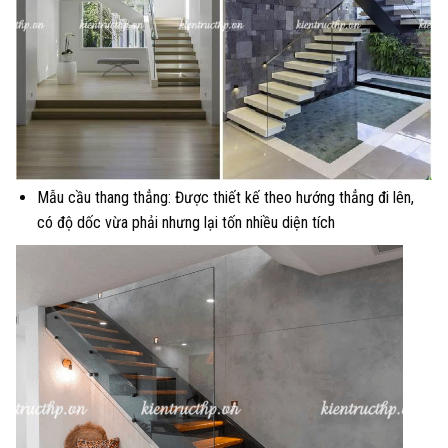
Mẫu cầu thang thẳng: Được thiết kế theo hướng thẳng đi lên,
có độ dốc vừa phải nhưng lại tốn nhiều diện tích