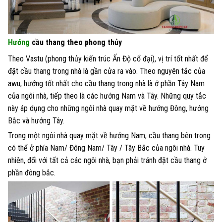
Hướng
cầu thang theo phong thủy
Theo Vastu (phong thủy kiến trúc Ấn Độ cổ đại), vị trí tốt nhất để
đặt cầu thang trong nhà là gần cửa ra vào. Theo nguyên tắc của
awu, hướng tốt nhất cho cầu thang trong nhà là ở phần Tây Nam
của ngôi nhà, tiếp theo là các hướng Nam và Tây. Những quy tắc
này áp dụng cho những ngôi nhà quay mặt về hướng Đông, hướng
Bắc và hướng Tây.
Trong một ngôi nhà quay mặt về hướng Nam, cầu thang bên trong
có thể ở phía Nam/ Đông Nam/ Tây / Tây Bắc của ngôi nhà. Tuy
nhiên, đối với tất cả các ngôi nhà, bạn phải tránh đặt cầu thang ở
phần đông bắc.