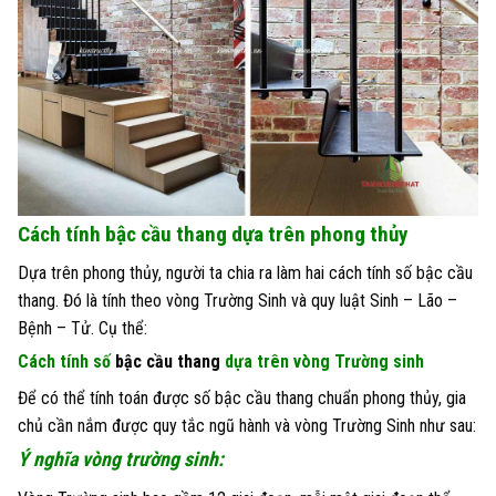
Cách tính bậc cầu thang dựa trên phong thủy
Dựa trên phong thủy, người ta chia ra làm hai cách tính số bậc cầu
thang. Đó là tính theo vòng Trường Sinh và quy luật Sinh – Lão –
Bệnh – Tử. Cụ thể:
Cách tính số
bậc cầu thang
dựa trên vòng Trường sinh
Để có thể tính toán được số bậc cầu thang chuẩn phong thủy, gia
chủ cần nắm được quy tắc ngũ hành và vòng Trường Sinh như sau:
Ý nghĩa vòng trường sinh: