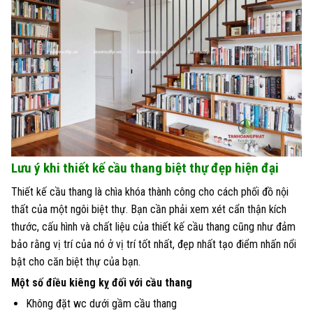
Lưu ý khi thiết kế cầu thang biệt thự đẹp hiện đại
Thiết kế cầu thang là chìa khóa thành công cho cách phối đồ nội
thất của một ngôi biệt thự. Bạn cần phải xem xét cẩn thận kích
thước, cấu hình và chất liệu của thiết kế cầu thang cũng như đảm
bảo rằng vị trí của nó ở vị trí tốt nhất, đẹp nhất tạo điểm nhấn nổi
bật cho căn biệt thự của bạn.
Một số điều kiêng kỵ đối với cầu thang
Không đặt wc dưới gầm cầu thang