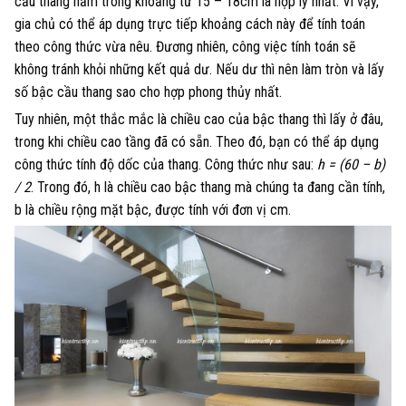
cầu thang nằm trong khoảng từ 15 – 18cm là hợp lý nhất. Vì vậy,
gia chủ có thể áp dụng trực tiếp khoảng cách này để tính toán
theo công thức vừa nêu. Đương nhiên, công việc tính toán sẽ
không tránh khỏi những kết quả dư. Nếu dư thì nên làm tròn và lấy
số bậc cầu thang sao cho hợp phong thủy nhất.
Tuy nhiên, một thắc mắc là chiều cao của bậc thang thì lấy ở đâu,
trong khi chiều cao tầng đã có sẵn. Theo đó, bạn có thể áp dụng
công thức tính độ dốc của thang. Công thức như sau:
h = (60 – b)
/ 2
. Trong đó, h là chiều cao bậc thang mà chúng ta đang cần tính,
b là chiều rộng mặt bậc, được tính với đơn vị cm.